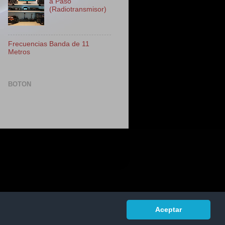
a Paso
(Radiotransmisor)
Frecuencias Banda de 11
Metros
BOTON
Aceptar