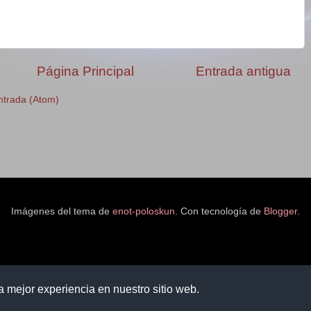
Página Principal
Entrada antigua
ntrada (Atom)
Imágenes del tema de
enot-poloskun
. Con tecnología de
Blogger
.
la mejor experiencia en nuestro sitio web.