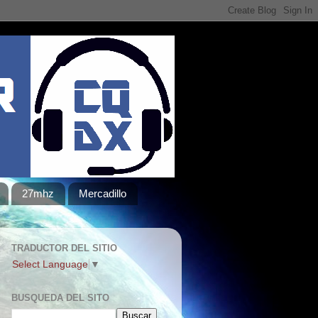
27mhz
Mercadillo
TRADUCTOR DEL SITIO
Select Language
▼
BUSQUEDA DEL SITO