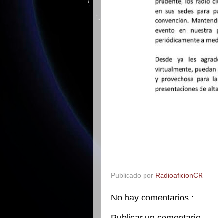
Publicado por
RadioaficionCR
No hay comentarios.:
Publicar un comentario