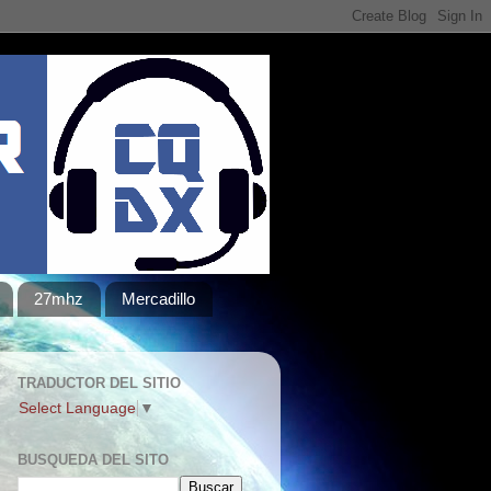
27mhz
Mercadillo
TRADUCTOR DEL SITIO
Select Language
▼
BUSQUEDA DEL SITO