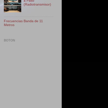
a Paso
(Radiotransmisor)
Frecuencias Banda de 11
Metros
BOTON