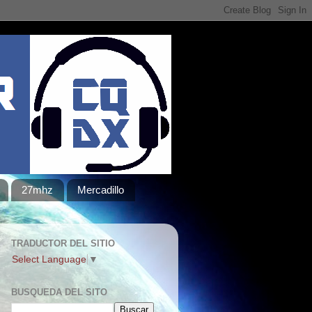
27mhz
Mercadillo
TRADUCTOR DEL SITIO
Select Language
▼
BUSQUEDA DEL SITO