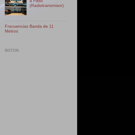
a Paso
(Radiotransmisor)
Frecuencias Banda de 11
Metros
BOTON