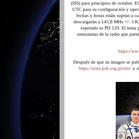
(ISS) para principios de octubre. 
UTC para su configuración y opera
fechas y horas están sujetas a c
descargarán a 145,8 MHz +/- 3 K
esperado es PD 120. El tema pr
entusiastas de la radio que part
https://w
Después de que su imagen se publi
https://ariss.pzk.org.pl/sstv/
y s